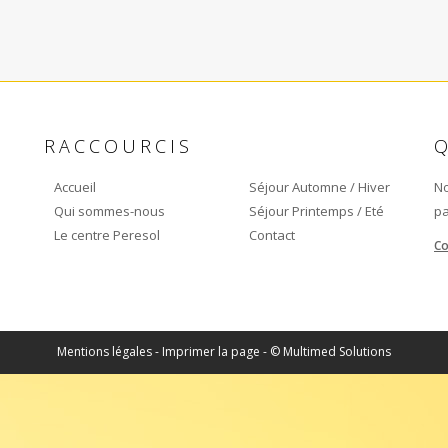
RACCOURCIS
Accueil
Séjour Automne / Hiver
No
Qui sommes-nous
Séjour Printemps / Eté
pa
Le centre Peresol
Contact
Co
Mentions légales
-
Imprimer la page
- © Multimed Solutions