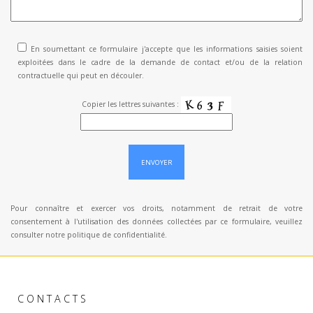
En soumettant ce formulaire j'accepte que les informations saisies soient
exploitées dans le cadre de la demande de contact et/ou de la relation
contractuelle qui peut en découler.
Copier les lettres suivantes :
Pour connaître et exercer vos droits, notamment de retrait de votre
consentement à l'utilisation des données collectées par ce formulaire, veuillez
consulter notre
politique de confidentialité.
Alternative:
CONTACTS