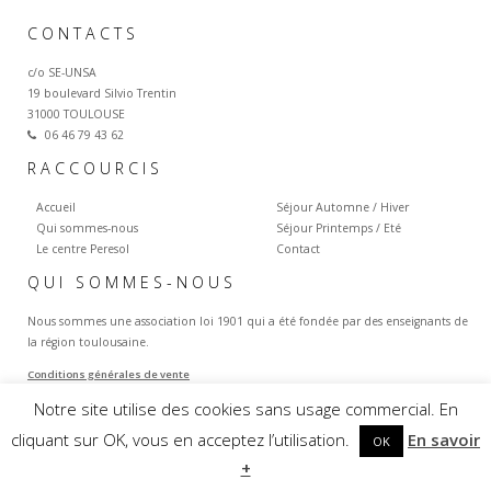
CONTACTS
c/o SE-UNSA
19 boulevard Silvio Trentin
31000 TOULOUSE
06 46 79 43 62
RACCOURCIS
Accueil
Séjour Automne / Hiver
Qui sommes-nous
Séjour Printemps / Eté
Le centre Peresol
Contact
QUI SOMMES-NOUS
Nous sommes une association loi 1901 qui a été fondée par des enseignants de
la région toulousaine.
Conditions générales de vente
Notre site utilise des cookies sans usage commercial. En
cliquant sur OK, vous en acceptez l’utilisation.
En savoir
OK
+
Mentions légales
-
Imprimer la page
- © Multimed Solutions